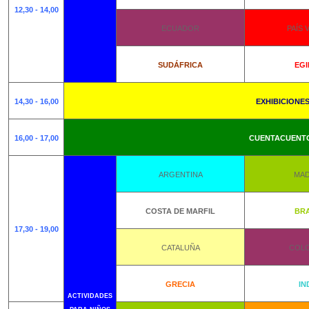
12,30 - 14,00
ECUADOR
PAÍS 
SUDÁFRICA
EGI
14,30 - 16,00
EXHIBICIONE
16,00 - 17,00
CUENTACUENT
ARGENTINA
MAD
COSTA DE MARFIL
BRA
17,30 - 19,00
CATALUÑA
COLO
GRECIA
IN
ACTIVIDADES