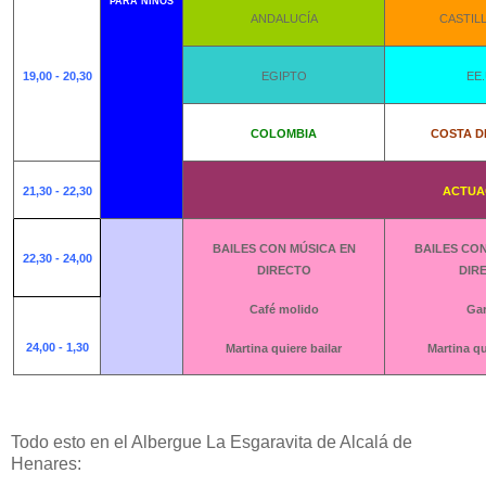
PARA NIÑOS
ANDALUCÍA
CASTIL
19,00 - 20,30
EGIPTO
EE.
COLOMBIA
COSTA D
21,30 - 22,30
ACTUA
BAILES CON MÚSICA EN
BAILES CON
22,30 - 24,00
DIRECTO
DIR
Café molido
Ga
24,00 - 1,30
Martina quiere bailar
Martina qu
Todo esto en el Albergue La Esgaravita de Alcalá de
Henares: