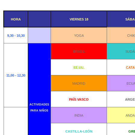
HORA
VIERNES 18
SÁBA
9,30 - 10,30
YOGA
CHI
BRASIL
SUDÁ
EE.UU.
CATA
11,00 - 12,30
MADRID
ECU
PAÍS VASCO
ARGE
ACTIVIDADES
PARA NIÑOS
INDIA
ANDA
CASTILLA-LEÓN
GRE