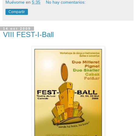
Muévome
en
5:35
No hay comentarios:
Compartir
14 oct 2009
VIII FEST-I-Ball