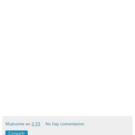
Muévome
en
2:23
No hay comentarios:
Compartir