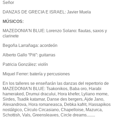
Señor
DANZAS DE GRECIA E ISRAEL: Javier Muela
MÚSICOS:
MAZEDONIA’N BLUE: Lorenzo Solano: flautas, saxos y
clarinete
Begoña Larrañaga: acordeón
Alberto Gallo “Piti”: guitarras
Patricia González: violín
Miquel Ferrer: batería y percusiones
En los talleres se enseñarán las danzas del repertorio de
MAZEDONIA’N BLUE: Tsakonikos, Baba oro, Harabi
hameraked, Drumui dracului, Hora khefer, Lyliano mome,
Sirdes, Tsadik katamar, Danse des bergers, Ajde Jano,
Alexandrova, Hora romaneasca, Debka kafrit, Hassapikos
nostálgico, Círculo Circasiano, Chapelloise, Mazurca,
Schottish, Vals, Greensleaves, Circle dreams........