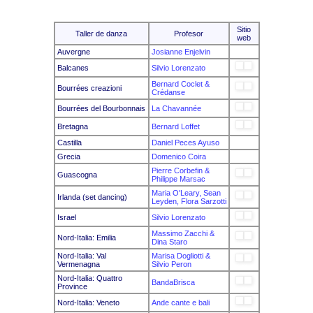
Sitio
Taller de danza
Profesor
web
Auvergne
Josianne Enjelvin
Balcanes
Silvio Lorenzato
Bernard Coclet &
Bourrées creazioni
Crédanse
Bourrées del Bourbonnais
La Chavannée
Bretagna
Bernard Loffet
Castilla
Daniel Peces Ayuso
Grecia
Domenico Coira
Pierre Corbefin &
Guascogna
Philippe Marsac
Maria O'Leary, Sean
Irlanda (set dancing)
Leyden, Flora Sarzotti
Israel
Silvio Lorenzato
Massimo Zacchi &
Nord-Italia: Emilia
Dina Staro
Nord-Italia: Val
Marisa Dogliotti &
Vermenagna
Silvio Peron
Nord-Italia: Quattro
BandaBrisca
Province
Nord-Italia: Veneto
Ande cante e bali