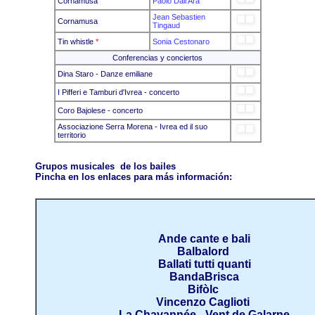
Cornamusa
Paolo Dall'Ara
Jean Sebastien
Cornamusa
Tingaud
Tin whistle
*
Sonia Cestonaro
Conferencias y conciertos
Dina Staro - Danze emiliane
I Pifferi e Tamburi d'Ivrea - concerto
Coro Bajolese - concerto
Associazione Serra Morena - Ivrea ed il suo
territorio
Grupos musicales de los bailes
Pincha en los enlaces para más información:
Ande cante e bali
Balbalord
Ballati tutti quanti
BandaBrisca
Bifòlc
Vincenzo Caglioti
La Chavannée - Vent de Galarne