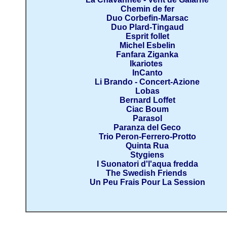
Chemin de fer
Duo Corbefin-Marsac
Duo Plard-Tingaud
Esprit follet
Michel Esbelin
Fanfara Ziganka
Ikariotes
InCanto
Li Brando - Concert-Azione
Lobas
Bernard Loffet
Ciac Boum
Parasol
Paranza del Geco
Trio Peron-Ferrero-Protto
Quinta Rua
Stygiens
I Suonatori d'l'aqua fredda
The Swedish Friends
Un Peu Frais Pour La Session