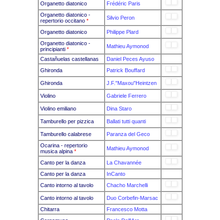
Organetto diatonico
Frédéric Paris
Organetto diatonico -
Silvio Peron
repertorio occitano
*
Organetto diatonico
Philippe Plard
Organetto diatonico -
Mathieu Aymonod
principianti
*
Castañuelas castellanas
Daniel Peces Ayuso
Ghironda
Patrick Bouffard
Ghironda
J.F."Maxou"Heintzen
Violino
Gabriele Ferrero
Violino emiliano
Dina Staro
Tamburello per pizzica
Ballati tutti quanti
Tamburello calabrese
Paranza del Geco
Ocarina - repertorio
Mathieu Aymonod
musica alpina
*
Canto per la danza
La Chavannée
Canto per la danza
InCanto
Canto intorno al tavolo
Chacho Marchelli
Canto intorno al tavolo
Duo Corbefin-Marsac
Chitarra
Francesco Motta