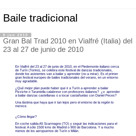
Baile tradicional
8 jun 2010
Gran Bal Trad 2010 en Vialfré (Italia) del
23 al 27 de junio de 2010
En Vialfré del 23 al 27 de junio de 2010, en el Piedemonte italiano cerca
de Turín (Torino), se celebra este festival de danzas tradicionales,
donde los asistentes van a bailar y aprender (no a mirar). Es el primer
gran festival europeo de bailes tradicionales del verano, en un entorno
muy agradable.
¿Qué mejor plan puede haber que ir a Turín a aprender a bailar
Pizziche o Tarantella calabrese con profesores italianos? ¿o aprender
a bailar danzas castellanas o a tocar castañuelas con Daniel Peces?
Una lástima que haya que ir tan lejos pero el entorno de la región lo
merece.
¿Cómo llegar?
En coche salida A5 Scarmagno (TO) y seguir las indicaciones para el
festival. A sólo 1500 kms de Madrid o 900 de Barcelona. Y a mucho
menos de los aeropuertos de Turín o Milán.