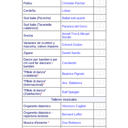
Poitou
Christian Pacher
Cerdeña
Lobas
Sud Italia (Pizziche)
Ballati tutti quanti
Sud Italia (Tarantella
Paranza del Geco
calabrese)
Anneli Trei & Micael
Svezia
Nordin
Variantes de scottish y
Gérard Godon
mazurka, valses impares
Zigane
Daniel Sandu
Danze per bambini e per
chi vuol far danzare i
Carolando
bambini
"Pillole di danza"
Beatrice Pignolo
(catalana)
*
"Pillole di danza"
Ass. Baldanza
(internacional)
*
"Pillole di danza"
Ralf Spiegler
(Zwiefacher)
*
Talleres musicales
Organetto diatonico
Vincenzo Caglioti
Organetto diatonico -
Bernard Loffet
repertorio bretone
Musica d'insieme
*
Duo Bottasso